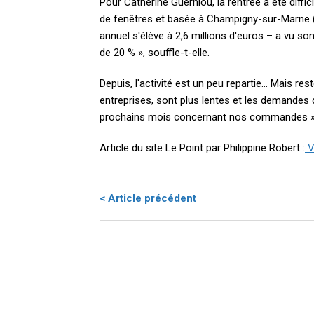
Pour Catherine Guerniou, la rentrée a été diffic
de fenêtres et basée à Champigny-sur-Marne (V
annuel s'élève à 2,6 millions d'euros – a vu so
de 20 % », souffle-t-elle.
Depuis, l'activité est un peu repartie… Mais res
entreprises, sont plus lentes et les demande
prochains mois concernant nos commandes », r
Article du site Le Point par Philippine Robert :
Vo
< Article précédent