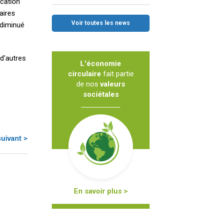
ication
aires
Voir toutes les news
 diminué
 d'autres
L'économie
s
circulaire
fait partie
de nos
valeurs
sociétales
suivant >
En savoir plus >