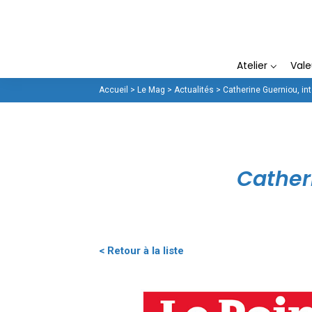
La Fenêtrière
Atelier
Val
Accueil
>
Le Mag
>
Actualités
>
Catherine Guerniou, int
Cather
< Retour à la liste