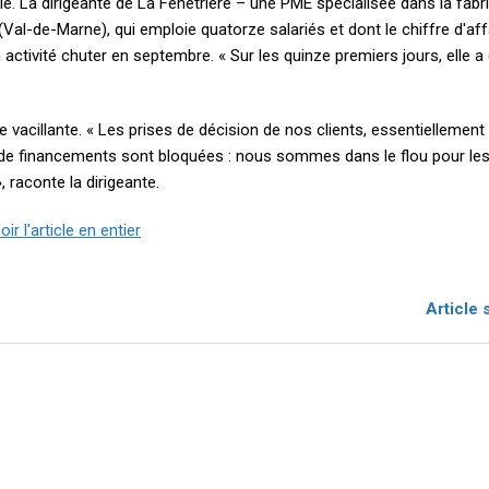
ile. La dirigeante de La Fenêtrière – une PME spécialisée dans la fabr
al-de-Marne), qui emploie quatorze salariés et dont le chiffre d'aff
n activité chuter en septembre. « Sur les quinze premiers jours, elle a
te vacillante. « Les prises de décision de nos clients, essentiellement
s de financements sont bloquées : nous sommes dans le flou pour le
aconte la dirigeante.
ir l'article en entier
Article 